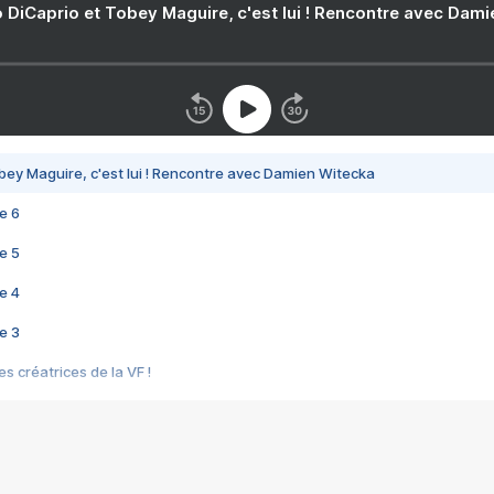
 DiCaprio et Tobey Maguire, c'est lui ! Rencontre avec Dam
bey Maguire, c'est lui ! Rencontre avec Damien Witecka
e 6
e 5
e 4
e 3
s créatrices de la VF !
e 2
e 1
e Mektoub My Love arrive enfin ! Rencontre avec Shaïn Boumedine et Sal