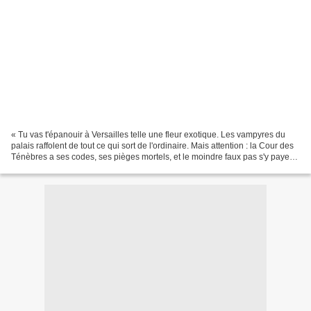
« Tu vas t'épanouir à Versailles telle une fleur exotique. Les vampyres du
palais raffolent de tout ce qui sort de l'ordinaire. Mais attention : la Cour des
Ténèbres a ses codes, ses pièges mortels, et le moindre faux pas s'y paye
au prix du sang...»...