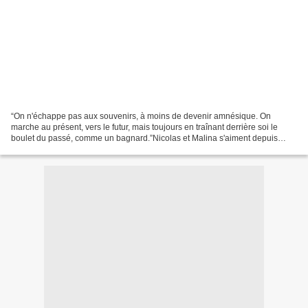
“On n'échappe pas aux souvenirs, à moins de devenir amnésique. On
marche au présent, vers le futur, mais toujours en traînant derrière soi le
boulet du passé, comme un bagnard.”Nicolas et Malina s'aiment depuis
l'enfance. Voisins, ils ont grandi sous...