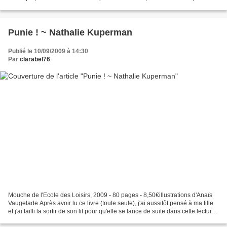
complexent. Sa petite soeur...
Punie ! ~ Nathalie Kuperman
Publié le 10/09/2009 à 14:30
Par
clarabel76
Mouche de l'Ecole des Loisirs, 2009 - 80 pages - 8,50€illustrations d'Anaïs
Vaugelade Après avoir lu ce livre (toute seule), j'ai aussitôt pensé à ma fille
et j'ai failli la sortir de son lit pour qu'elle se lance de suite dans cette lecture.
Je savais...