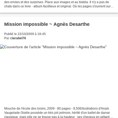
des envies et des surprises. Place aux images et au blabla. Il n'y a pas de
chats dans ce livre - album facétieux et original. Où les pages s'ouvrent sur
des personnages qui ne...
Mission impossible ~ Agnès Desarthe
Publié le 22/10/2009 à 18:45
Par
clarabel76
Mouche de l'école des loisirs, 2009 - 80 pages - 8,50€illustrations d'Anaïs
Vaugelade Gisèle possède un très joli prénom, hérité d'un ballet de danse
classique, mais elle ne se trouve pas à la hauteur ; ses cheveux en pétard la