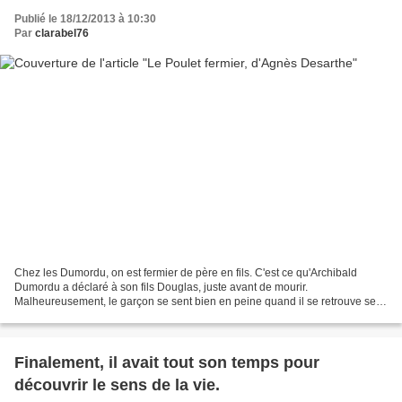
Publié le 18/12/2013 à 10:30
Par
clarabel76
Chez les Dumordu, on est fermier de père en fils. C'est ce qu'Archibald
Dumordu a déclaré à son fils Douglas, juste avant de mourir.
Malheureusement, le garçon se sent bien en peine quand il se retrouve seul
avec cette nouvelle charge sur les bras. Il...
Finalement, il avait tout son temps pour
découvrir le sens de la vie.