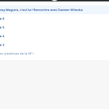
bey Maguire, c'est lui ! Rencontre avec Damien Witecka
e 6
e 5
e 4
e 3
s créatrices de la VF !
e 2
e 1
e Mektoub My Love arrive enfin ! Rencontre avec Shaïn Boumedine et Sal
i : après Toni en famille
elle réalise le bouleversant Dites lui que je l'aime
ais ! Rencontre autour de Vie privée de Rebecca Zlotowski