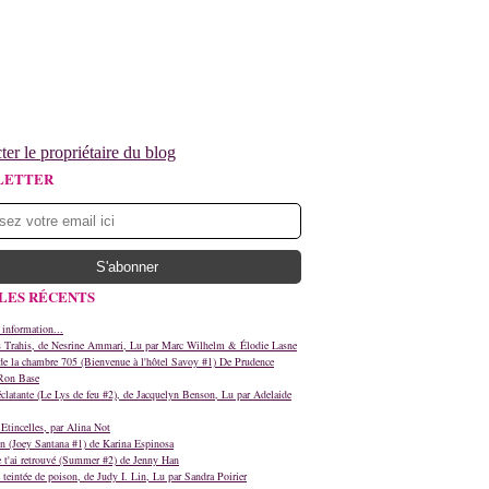
ter le propriétaire du blog
LETTER
LES RÉCENTS
 information...
s Trahis, de Nesrine Ammari, Lu par Marc Wilhelm & Élodie Lasne
e la chambre 705 (Bienvenue à l'hôtel Savoy #1) De Prudence
Ron Base
clatante (Le Lys de feu #2), de Jacquelyn Benson, Lu par Adelaide
Etincelles, par Alina Not
n (Joey Santana #1) de Karina Espinosa
e t'ai retrouvé (Summer #2) de Jenny Han
teintée de poison, de Judy I. Lin, Lu par Sandra Poirier