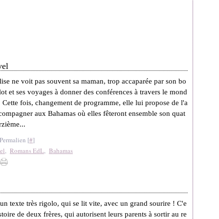
vel
lise ne voit pas souvent sa maman, trop accaparée par son bo
lot et ses voyages à donner des conférences à travers le mond
. Cette fois, changement de programme, elle lui propose de l'a
compagner aux Bahamas où elles fêteront ensemble son quat
rzième...
Permalien [
#
]
el
,
Romans EdL
,
Bahamas
un texte très rigolo, qui se lit vite, avec un grand sourire ! C'e
istoire de deux frères, qui autorisent leurs parents à sortir au re