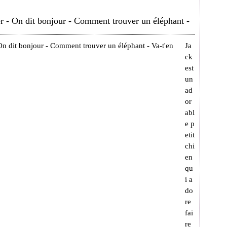
er - On dit bonjour - Comment trouver un éléphant -
Ja
ck
est
un
ad
or
abl
e p
etit
chi
en
qu
i a
do
re
fai
re