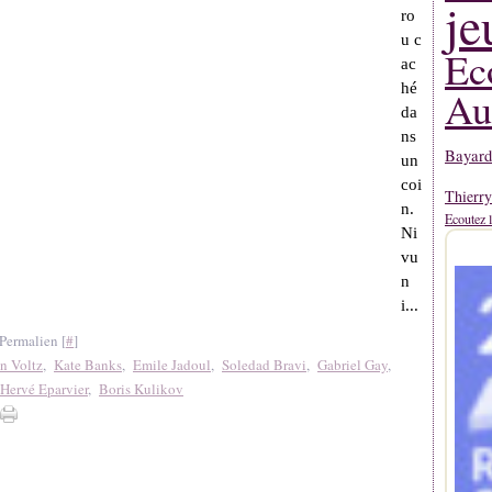
je
ro
u c
Ec
ac
hé
Au
da
ns
Bayard
un
coi
Thierr
n.
Ecoutez l
Ni
vu
n
i...
Permalien [
#
]
an Voltz
,
Kate Banks
,
Emile Jadoul
,
Soledad Bravi
,
Gabriel Gay
,
Hervé Eparvier
,
Boris Kulikov