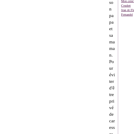
Mon cœur 
so
Coudert
n
Jean de Fl
Fernandel
pa
pa
et
sa
ma
ma
n.
Po
ur
évi
ter
d'ê
tre
pri
vé
de
car
ess