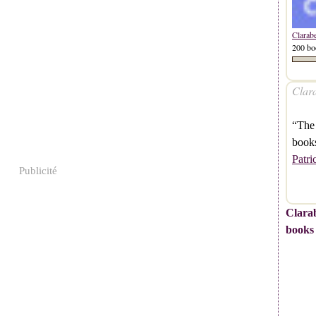
Clarab
200 bo
Clara
“The
book
Patri
Publicité
Clarab
books