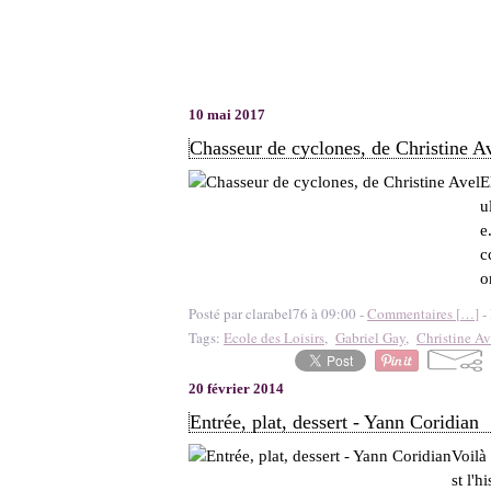
10 mai 2017
Chasseur de cyclones, de Christine A
E
u
e
c
o
Posté par clarabel76 à 09:00 -
Commentaires [
…
]
- 
Tags:
Ecole des Loisirs
,
Gabriel Gay
,
Christine Av
20 février 2014
Entrée, plat, dessert - Yann Coridian
Voilà 
st l'h