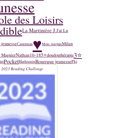
unesse
ole des Loisirs
dible
La Martinière J.
J'ai Lu
♥
 jeunesse
Milan
Casterman
Mois Anglais
3⭐
Nathan
10-18
5⭐
y Magnier
doudouthérapie
Pocket
Rouergue jeunesse
Harlequin
Pkj
ire
2023 Reading Challenge