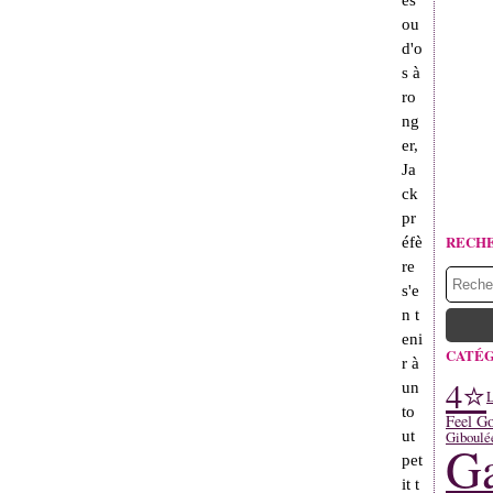
es
ou
d'o
s à
ro
ng
er,
Ja
ck
pr
RECH
éfè
re
s'e
n t
eni
CATÉG
r à
4⭐
un
L
to
Feel G
ut
Giboulé
Ga
pet
it t