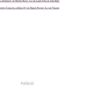
a déménagé, de Michel Bussi, Lu par Laure Filiu & Jean-Marc
orette (L'eau des collines #1) de Marcel Pagnol, Lu par Vincent
Publicité