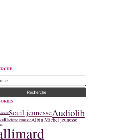
ERCHE
ORIES
Audiolib
Seuil jeunesse
izzie
Albin Michel jeunesse
ood
Hachette jeunesse
es
llimard