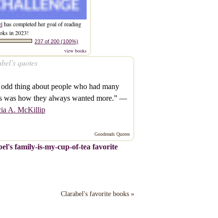
el
has completed her goal of reading
oks in 2023!
237 of 200 (100%)
view books
bel’s quotes
 odd thing about people who had many
s was how they always wanted more.” —
cia A. McKillip
Goodreads Quotes
el's family-is-my-cup-of-tea favorite
Clarabel's favorite books »