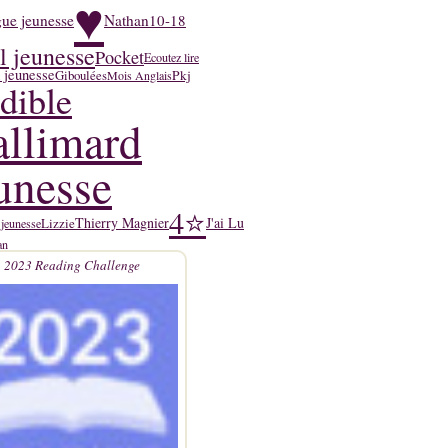
♥
ue jeunesse
Nathan
10-18
l jeunesse
Pocket
Ecoutez lire
 jeunesse
Pkj
Giboulées
Mois Anglais
dible
llimard
unesse
4⭐
Thierry Magnier
J'ai Lu
Lizzie
 jeunesse
an
2023 Reading Challenge