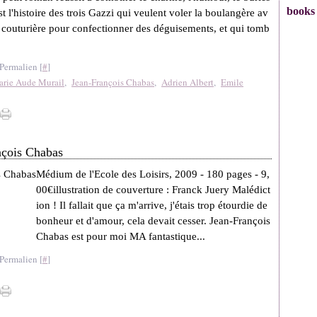
books
'est l'histoire des trois Gazzi qui veulent voler la boulangère av
 couturière pour confectionner des déguisements, et qui tomb
Permalien [
#
]
rie Aude Murail
,
Jean-François Chabas
,
Adrien Albert
,
Emile
ançois Chabas
Médium de l'Ecole des Loisirs, 2009 - 180 pages - 9,
00€illustration de couverture : Franck Juery Malédict
ion ! Il fallait que ça m'arrive, j'étais trop étourdie de
bonheur et d'amour, cela devait cesser. Jean-François
Chabas est pour moi MA fantastique...
Permalien [
#
]