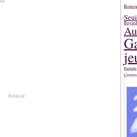
Rouerg
Seui
Bayard
Au
Ga
je
Hachette
Casterm
Publicité