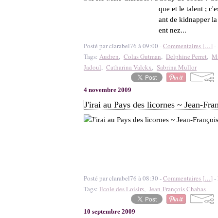
que et le talent ; c
ant de kidnapper la
ent nez...
Posté par clarabel76 à 09:00 -
Commentaires [
…
]
- 
Tags:
Audren
,
Colas Gutman
,
Delphine Perret
,
Ma
Jadoul
,
Catharina Valckx
,
Sabrina Mullor
4 novembre 2009
J'irai au Pays des licornes ~ Jean-Fr
Posté par clarabel76 à 08:30 -
Commentaires [
…
]
- 
Tags:
Ecole des Loisirs
,
Jean-François Chabas
10 septembre 2009