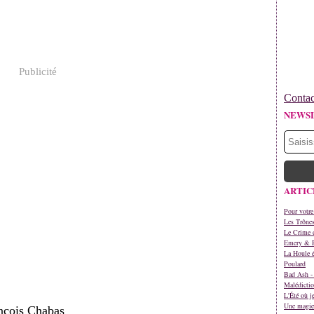
Publicité
Contac
NEWS
ARTIC
Pour votre
Les Trône
Le Crime d
Emery & 
La Houle é
Poulard
Bad Ash - 
Malédictio
L'Été où j
Une magie 
ançois Chabas