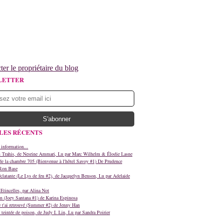
ter le propriétaire du blog
LETTER
LES RÉCENTS
 information...
s Trahis, de Nesrine Ammari, Lu par Marc Wilhelm & Élodie Lasne
e la chambre 705 (Bienvenue à l'hôtel Savoy #1) De Prudence
Ron Base
clatante (Le Lys de feu #2), de Jacquelyn Benson, Lu par Adelaide
Etincelles, par Alina Not
n (Joey Santana #1) de Karina Espinosa
e t'ai retrouvé (Summer #2) de Jenny Han
teintée de poison, de Judy I. Lin, Lu par Sandra Poirier