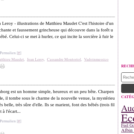
 Leroy - illustrations de Matthieu Maudet C'est l'histoire d'un
tachante et faussement grincheuse qui découvre dans la forêt u
bé. Celui-ci se met à hurler, ce qui incite la sorcière à fuir le
Permalien [
#
]
tthieu Maudet
,
Jean Leroy
,
Cassandre Montoriol
,
Vadoinmessico
RECH
borg est un homme simple, heureux et un peu bête. Charpen
CATÉG
ille, il tombe sous le charme de la nouvelle venue, la mystérieu
Aud
ès belle, très sûre d'elle. Ils se marient, font des bébés (trois fil
 à l'écart...
Ec
Permalien [
#
]
Feel G
Albin 