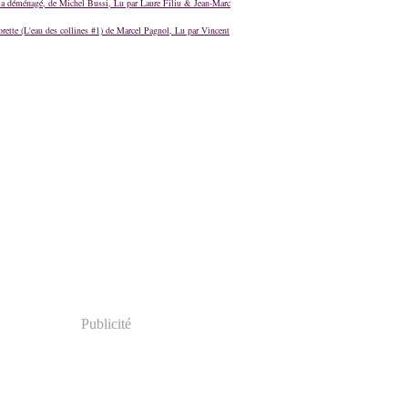
a déménagé, de Michel Bussi, Lu par Laure Filiu & Jean-Marc
orette (L'eau des collines #1) de Marcel Pagnol, Lu par Vincent
Publicité