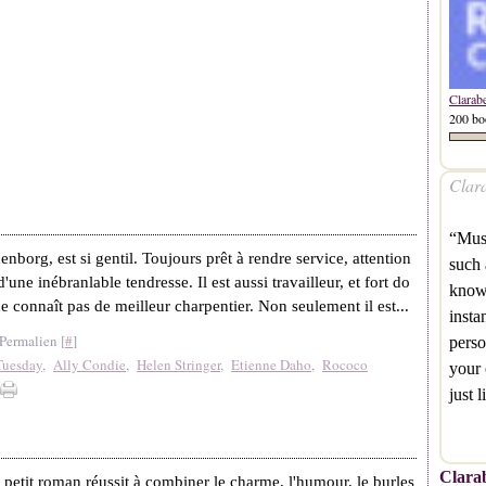
Clarab
200 bo
Clara
“Musi
nborg, est si gentil. Toujours prêt à rendre service, attention
such 
'une inébranlable tendresse. Il est aussi travailleur, et fort do
know
 connaît pas de meilleur charpentier. Non seulement il est...
insta
Permalien [
#
]
perso
Tuesday
,
Ally Condie
,
Helen Stringer
,
Etienne Daho
,
Rococo
your 
just 
Clarab
petit roman réussit à combiner le charme, l'humour, le burles