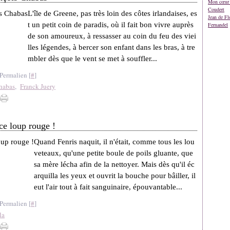
Mon cœur 
Coudert
L'île de Greene, pas très loin des côtes irlandaises, es
Jean de Fl
t un petit coin de paradis, où il fait bon vivre auprès
Fernandel
de son amoureux, à ressasser au coin du feu des viei
lles légendes, à bercer son enfant dans les bras, à tre
mbler dès que le vent se met à souffler...
Permalien [
#
]
habas
,
Franck Juery
oce loup rouge !
Quand Fenris naquit, il n'était, comme tous les lou
veteaux, qu'une petite boule de poils gluante, que
sa mère lécha afin de la nettoyer. Mais dès qu'il éc
arquilla les yeux et ouvrit la bouche pour bâiller, il
eut l'air tout à fait sanguinaire, épouvantable...
Permalien [
#
]
la