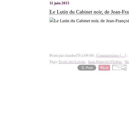
11 juin 2015
Le Lutin du Cabinet noir, de Jean-Fr
Posté par clarabel76 à 09:00 -
Commentaires [
…
]
- 
Tags:
Ecole des Loisirs
,
Jean-François Chabas
,
Ne