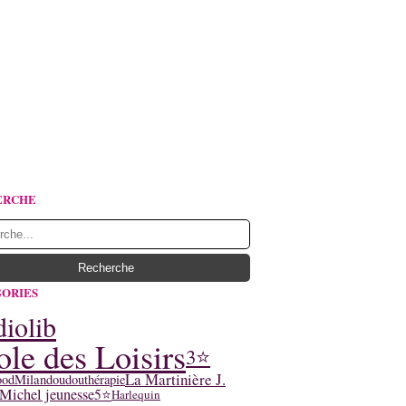
ERCHE
ORIES
iolib
ole des Loisirs
3⭐
La Martinière J.
ood
Milan
doudouthérapie
Michel jeunesse
5⭐
Harlequin