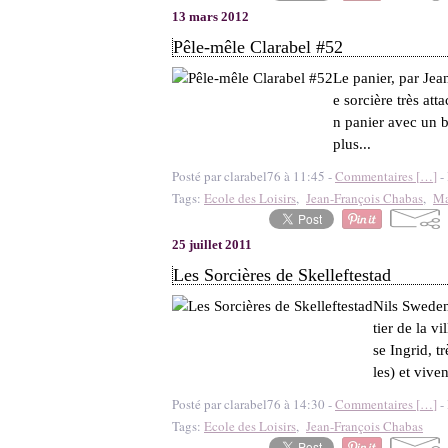
13 mars 2012
Pêle-mêle Clarabel #52
Le panier, par Jean
e sorcière très at
n panier avec un bé
plus...
Posté par clarabel76 à 11:45 -
Commentaires [
…
]
- 
Tags:
Ecole des Loisirs
,
Jean-François Chabas
,
Ma
25 juillet 2011
Les Sorcières de Skelleftestad
Nils Sweden
tier de la v
se Ingrid, tr
les) et vivent
Posté par clarabel76 à 14:30 -
Commentaires [
…
]
- 
Tags:
Ecole des Loisirs
,
Jean-François Chabas