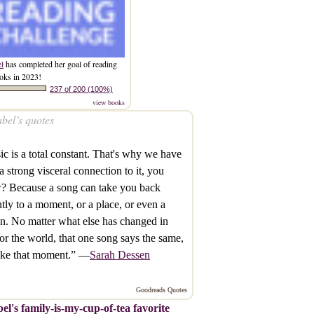
el
has completed her goal of reading
oks in 2023!
237 of 200 (100%)
view books
bel’s quotes
c is a total constant. That's why we have
a strong visceral connection to it, you
? Because a song can take you back
ntly to a moment, or a place, or even a
n. No matter what else has changed in
or the world, that one song says the same,
like that moment.” —
Sarah Dessen
Goodreads Quotes
el's family-is-my-cup-of-tea favorite