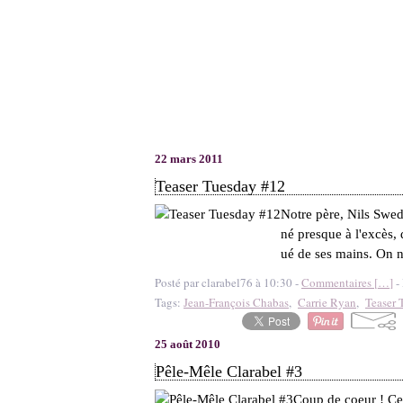
22 mars 2011
Teaser Tuesday #12
Notre père, Nils Swede
né presque à l'excès, d
ué de ses mains. On ne
Posté par clarabel76 à 10:30 -
Commentaires [
…
]
- 
Tags:
Jean-François Chabas
,
Carrie Ryan
,
Teaser 
25 août 2010
Pêle-Mêle Clarabel #3
Coup de coeur ! Ce 