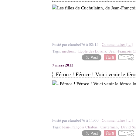
Posté par clarabel76 à 08:15 -
Commentaires [
…
]
- 
Tags:
medium
,
Ecole des Loisirs
,
Jean-François C
7 mars 2013
- Féroce ! Féroce ! Voici venir le fér
Posté par clarabel76 à 11:00 -
Commentaires [
…
]
- 
Tags:
Jean-François Chabas
,
Casterman
,
David Sa