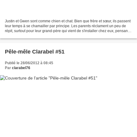
Justin et Gwen sont comme chien et chat. Bien que frère et sœur, ils passent
leur temps à se chamailler par principe. Les parents réclament un peu de
répit, surtout pour leur grand-père qui vient de s'installer chez eux, pensant
trouver du repos auprès...
Pêle-mêle Clarabel #51
Publié le 28/06/2012 à 08:45
Par
clarabel76