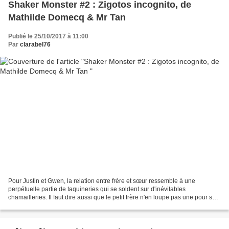
Shaker Monster #2 : Zigotos incognito, de
Mathilde Domecq & Mr Tan
Publié le 25/10/2017 à 11:00
Par
clarabel76
Pour Justin et Gwen, la relation entre frère et sœur ressemble à une
perpétuelle partie de taquineries qui se soldent sur d'inévitables
chamailleries. Il faut dire aussi que le petit frère n'en loupe pas une pour se
mettre dans le pétrin, comme introduire...