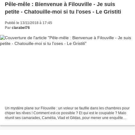
Pêle-mêle : Bienvenue à Filouville - Je suis
petite - Chatouille-moi si tu l'oses - Le Gristiti
Publié le 13/11/2018 à 17:45
Par
clarabel76
Un mystère plane sur Filouville : un voleur se faufile dans les chambres pour
chiper les rêves ! Comment est-ce possible ? Et qui est le coupable ? Malo
réunit ses camarades, Camélia, Vlad et Gildas, pour mener une enquête
palpitante. La liste des suspects...