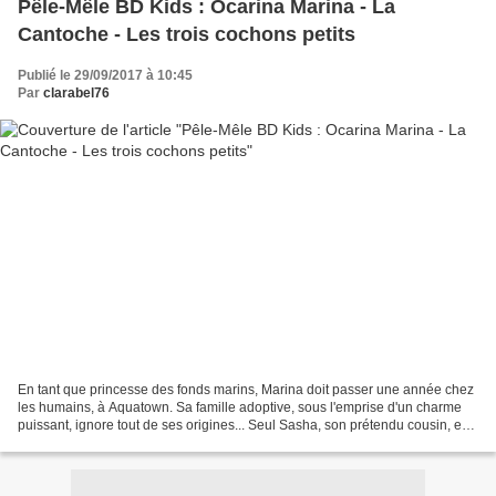
Pêle-Mêle BD Kids : Ocarina Marina - La
Cantoche - Les trois cochons petits
Publié le 29/09/2017 à 10:45
Par
clarabel76
En tant que princesse des fonds marins, Marina doit passer une année chez
les humains, à Aquatown. Sa famille adoptive, sous l'emprise d'un charme
puissant, ignore tout de ses origines... Seul Sasha, son prétendu cousin, est
complètement insensible à...