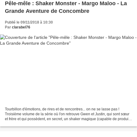
Pêle-mêle : Shaker Monster - Margo Maloo - La
Grande Aventure de Concombre
Publié le 09/11/2018 à 10:30
Par
clarabel76
Tourbillon d'émotions, de rires et de rencontres... on ne se lasse pas !
Troisième volume de la série où l'on retrouve Gwen et Justin, qui sont sœur
et frère et qui possèdent, en secret, un shaker magique (capable de produire
des monstres). Jusqu'à présent,...