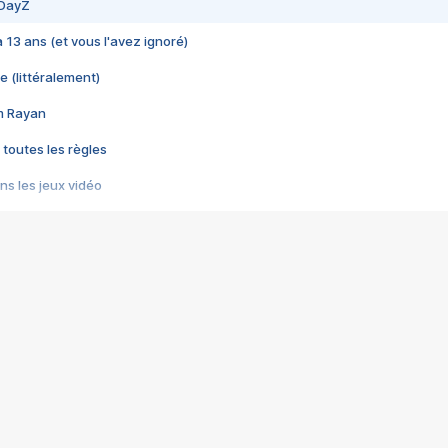
 DayZ
 a 13 ans (et vous l'avez ignoré)
e (littéralement)
im Rayan
 toutes les règles
s les jeux vidéo
us choquant de Rockstar ? - Le scandale BULLY
e plus moche de Steam
du RÊVE tourne au CAUCHEMAR
pendant 8 heures
it… à tort
umiliés par un jeu vidéo
ire - Final Fantasy 8