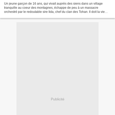
Un jeune garçon de 16 ans, qui vivait auprès des siens dans un village
tranquille au coeur des montagnes, échappe de peu à un massacre
orchestré par le redoutable sire Iida, chef du clan des Tohan. Il doit la vie
sauve à un voyageur réfugié près des grottes,...
Publicité