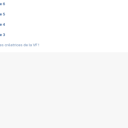
e 6
e 5
e 4
e 3
s créatrices de la VF !
e 2
e 1
e Mektoub My Love arrive enfin ! Rencontre avec Shaïn Boumedine et Sal
i : après Toni en famille
elle réalise le bouleversant Dites lui que je l'aime
ais ! Rencontre autour de Vie privée de Rebecca Zlotowski
 de Marguerite, Grave... Rencontre avec Ella Rumpf
 Les Rêveurs, un film intime sur la santé mentale