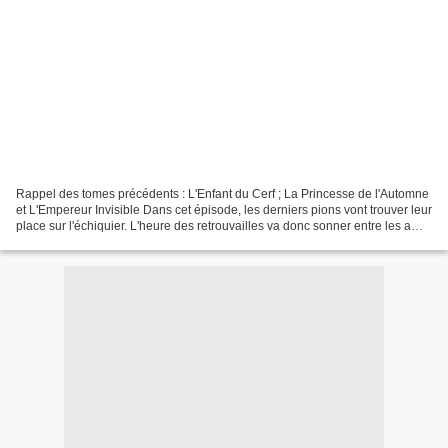
Rappel des tomes précédents : L'Enfant du Cerf ; La Princesse de l'Automne
et L'Empereur Invisible Dans cet épisode, les derniers pions vont trouver leur
place sur l'échiquier. L'heure des retrouvailles va donc sonner entre les amis
et ennemis d'hier....