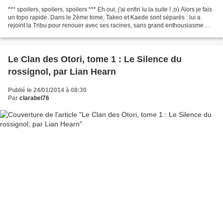
*** spoilers, spoilers, spoilers *** Eh oui, j'ai enfin lu la suite ! ;o) Alors je fais
un topo rapide. Dans le 2ème tome, Takeo et Kaede sont séparés : lui a
rejoint la Tribu pour renouer avec ses racines, sans grand enthousiasme
non plus, il se sent...
Le Clan des Otori, tome 1 : Le Silence du
rossignol, par Lian Hearn
Publié le 24/01/2014 à 08:30
Par
clarabel76