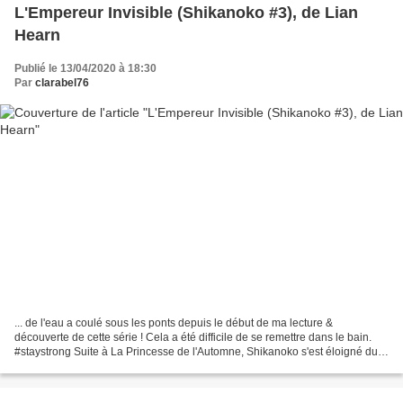
L'Empereur Invisible (Shikanoko #3), de Lian
Hearn
Publié le 13/04/2020 à 18:30
Par
clarabel76
... de l'eau a coulé sous les ponts depuis le début de ma lecture &
découverte de cette série ! Cela a été difficile de se remettre dans le bain.
#staystrong Suite à La Princesse de l'Automne, Shikanoko s'est éloigné du
monde terrestre pour absorber son...