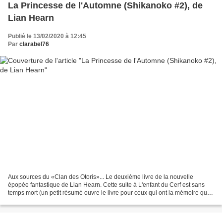
La Princesse de l'Automne (Shikanoko #2), de
Lian Hearn
Publié le 13/02/2020 à 12:45
Par
clarabel76
Aux sources du «Clan des Otoris»... Le deuxième livre de la nouvelle
épopée fantastique de Lian Hearn. Cette suite à L'enfant du Cerf est sans
temps mort (un petit résumé ouvre le livre pour ceux qui ont la mémoire qui
flanche). On retrouve donc Shikanoko...