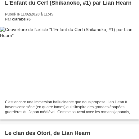
L'Enfant du Cerf (Shikanoko, #1) par Lian Hearn
Publié le 11/02/2020 à 11:45
Par
clarabel76
C'est encore une immersion hallucinante que nous propose Lian Hean à
travers cette série (en quatre tomes) qui s'inspire des grandes épopées
guerrières du Japon médiéval. Comme souvent avec les romans japonais,
les noms des personnages me freinent un...
Le clan des Otori, de Lian Hearn