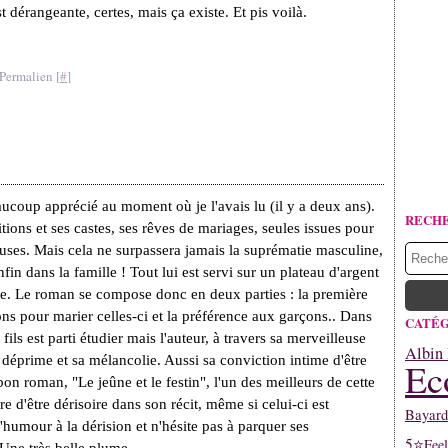
st dérangeante, certes, mais ça existe. Et pis voilà.
Permalien [
#
]
ucoup apprécié au moment où je l'avais lu (il y a deux ans).
RECH
tions et ses castes, ses rêves de mariages, seules issues pour
acieuses. Mais cela ne surpassera jamais la suprématie masculine,
enfin dans la famille ! Tout lui est servi sur un plateau d'argent
de. Le roman se compose donc en deux parties : la première
itions pour marier celles-ci et la préférence aux garçons.. Dans
CATÉG
ls est parti étudier mais l'auteur, à travers sa merveilleuse
Albin 
a déprime et sa mélancolie. Aussi sa conviction intime d'être
Ec
bon roman, "Le jeûne et le festin", l'un des meilleurs de cette
re d'être dérisoire dans son récit, même si celui-ci est
Bayard
'humour à la dérision et n'hésite pas à parquer ses
5⭐
Fee