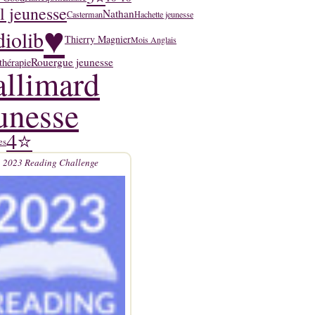
l jeunesse
Nathan
Casterman
Hachette jeunesse
♥
iolib
Thierry Magnier
Mois Anglais
Rouergue jeunesse
thérapie
llimard
unesse
4⭐
es
2023 Reading Challenge