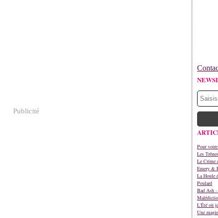
Contac
NEWS
Publicité
ARTIC
Pour votre
Les Trône
Le Crime d
Emery & 
La Houle é
Poulard
Bad Ash - 
Malédictio
L'Été où j
Une magie 