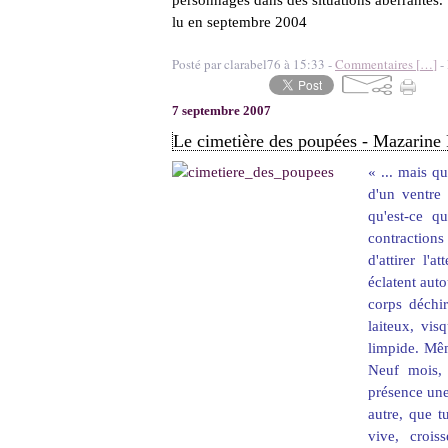
personnages dans des situations aberrantes.
lu en septembre 2004
Posté par clarabel76 à 15:33 -
Commentaires [
…
]
- 
7 septembre 2007
Le cimetière des poupées - Mazarine 
« ... mais q
d'un ventre 
qu'est-ce q
contractions
d'attirer l'
éclatent aut
corps déchi
laiteux, vi
limpide. Mêm
Neuf mois, 
présence une
autre, que t
vive, crois