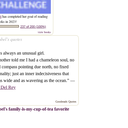
el
has completed her goal of reading
oks in 2023!
237 of 200 (100%)
view books
bel’s quotes
s always an unusual girl.
ther told me I had a chameleon soul, no
 compass pointing due north, no fixed
nality; just an inner indecisiveness that
s wide and as wavering as the ocean.” —
 Del Rey
Goodreads Quotes
el's family-is-my-cup-of-tea favorite