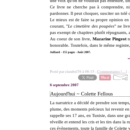
une voix qu'on ne voudrait pas entendre, un
Ce livre ne cherche pas à comprendre, ni 
pardonner. Il peut choquer, susciter un tolé d
Le mieux est de faire sa propre opinion en l
courant, "
Le cimetière des poupées
" ne liv
pas exempt de chapitres plutôt répugnants, a
Au coeur de son livre,
Mazarine Pingeot
n
honorable. Toutefois, dans le même registre, 
Julliard - 155 pages - Août 2007.
*
Posté par clarabel76 à 08:15 -
Commentaires [
…
]
- 
6 septembre 2007
Aujourd'hui ~ Colette Fellous
La narratrice a décidé de prendre son temps, 
plume, des moments précieux lui revenir en t
rappelle ses 17 ans, en Tunisie, dans une gr
réveille et entend les cris et les tirs dans l
ces évènements, toute la famille de Colette va