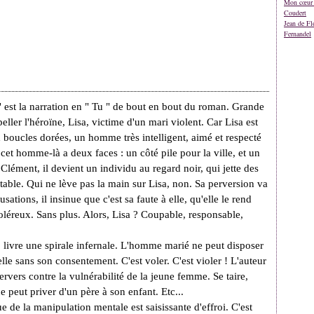
Mon cœur 
Coudert
Jean de Fl
Fernandel
à" est la narration en " Tu " de bout en bout du roman. Grande
eller l'héroïne, Lisa, victime d'un mari violent. Car Lisa est
oucles dorées, un homme très intelligent, aimé et respecté
et homme-là a deux faces : un côté pile pour la ville, et un
Clément, il devient un individu au regard noir, qui jette des
able. Qui ne lève pas la main sur Lisa, non. Sa perversion va
usations, il insinue que c'est sa faute à elle, qu'elle le rend
coléreux. Sans plus. Alors, Lisa ? Coupable, responsable,
 livre une spirale infernale. L'homme marié ne peut disposer
e sans son consentement. C'est voler. C'est violer ! L'auteur
ervers contre la vulnérabilité de la jeune femme. Se taire,
ne peut priver d'un père à son enfant. Etc...
e de la manipulation mentale est saisissante d'effroi. C'est