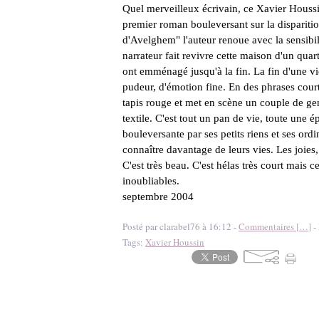
Quel merveilleux écrivain, ce Xavier Houssin
premier roman bouleversant sur la disparitio
d'Avelghem" l'auteur renoue avec la sensibili
narrateur fait revivre cette maison d'un qua
ont emménagé jusqu'à la fin. La fin d'une v
pudeur, d'émotion fine. En des phrases courte
tapis rouge et met en scène un couple de gen
textile. C'est tout un pan de vie, toute une é
bouleversante par ses petits riens et ses ord
connaître davantage de leurs vies. Les joies, 
C'est très beau. C'est hélas très court mais c
inoubliables.
septembre 2004
Posté par clarabel76 à 16:12 -
Commentaires [
…
]
- 
Tags:
Xavier Houssin