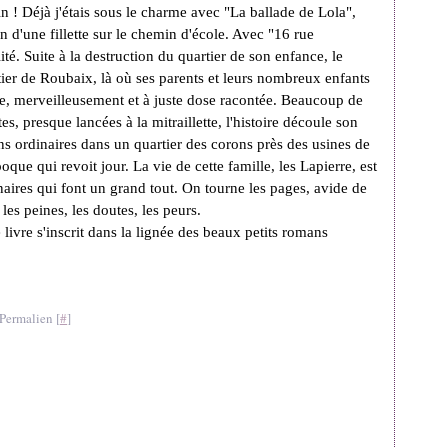
 ! Déjà j'étais sous le charme avec "La ballade de Lola",
n d'une fillette sur le chemin d'école. Avec "16 rue
té. Suite à la destruction du quartier de son enfance, le
rtier de Roubaix, là où ses parents et leurs nombreux enfants
ie, merveilleusement et à juste dose racontée. Beaucoup de
s, presque lancées à la mitraillette, l'histoire découle son
s ordinaires dans un quartier des corons près des usines de
poque qui revoit jour. La vie de cette famille, les Lapierre, est
inaires qui font un grand tout. On tourne les pages, avide de
les peines, les doutes, les peurs.
e livre s'inscrit dans la lignée des beaux petits romans
Permalien [
#
]