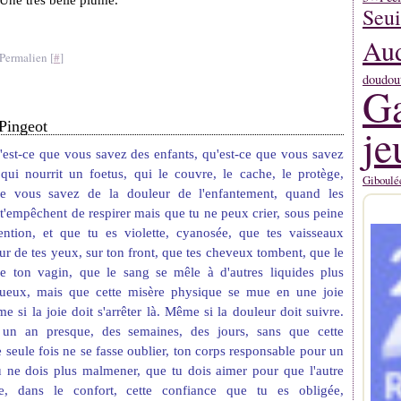
 Une très belle plume.
Seui
Aud
Permalien [
#
]
doudou
Ga
Pingeot
je
u'est-ce que vous savez des enfants, qu'est-ce que vous savez
qui nourrit un foetus, qui le couvre, le cache, le protège,
Giboulé
ue vous savez de la douleur de l'enfantement, quand les
 t'empêchent de respirer mais que tu ne peux crier, sous peine
attention, et que tu es violette, cyanosée, que tes vaisseaux
our de tes yeux, sur ton front, que tes cheveux tombent, que le
re ton vagin, que le sang se mêle à d'autres liquides plus
squeux, mais que cette misère physique se mue en une joie
e si la joie doit s'arrêter là. Même si la douleur doit suivre.
un an presque, des semaines, des jours, sans que cette
 seule fois ne se fasse oublier, ton corps responsable pour un
u ne dois plus malmener, que tu dois aimer pour que l'autre
se, dans le confort, cette confiance que tu es obligée,