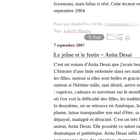
écoeurant, mais hélas si réel. Cette lecture e
septembre 2004
Posté par clarabel76 à 16:08 -
Commentaires [
…
]
- 
Tags:
Isabelle Minière
7 septembre 2007
Le jeûne et le festin ~ Anita Desai
C'est un roman d'Anita Desai que j'avais bea
L'histoire d'une Inde enfermée dans ses tradi
les filles, surtout si elles sont belles et gr
surtout si l'héritier mâle, tant désiré, arrive 
: caprices, cadeaux et ouverture sur le mon
où l'on voit la difficulté des filles, les trad
la deuxième, on se retrouve en Amérique, le fi
plume, laisse transparaître son mal d'être, s
dépaysé, inadapté et déraciné. C'est un très 
auteur, Anita Desai. Elle possède ce talent ra
dramatique et pathétique. Anita Desai mêle l