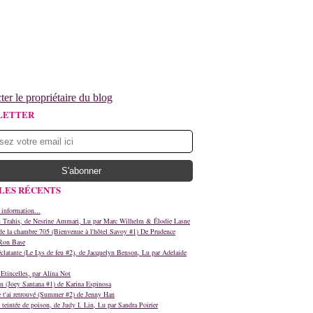
ter le propriétaire du blog
LETTER
LES RÉCENTS
 information...
s Trahis, de Nesrine Ammari, Lu par Marc Wilhelm & Élodie Lasne
e la chambre 705 (Bienvenue à l'hôtel Savoy #1) De Prudence
Ron Base
clatante (Le Lys de feu #2), de Jacquelyn Benson, Lu par Adelaide
Etincelles, par Alina Not
n (Joey Santana #1) de Karina Espinosa
e t'ai retrouvé (Summer #2) de Jenny Han
teintée de poison, de Judy I. Lin, Lu par Sandra Poirier