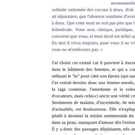
momentanémen
solitude enfermée des cocons à deux, d'où
ait séparation, que l'absence soudaine d'aven
à deux. Que cette mort ne soit pas pire que l
Infanticide. Votre mot, clinique, juridique,
concerne que vous, et mon deuil est infini
En moi il vivra toujours, pour vous il ne v
vous ne m'enlèverez pas. »
J'ai choisi cet extrait car il parvient à tra
dans le bâtiment des femmes, et qui a com
utilisant le "tu" pour citer son époux (qui a
Cet extrait dessine donc une femme sensée, 
la rage contenue, l'amertume et la volon
évocateurs, mais celui-ci ancre une vérité cr
Sentiments de malaise, d'incertitude, de misé
d'actualités, est douloureuse. Elle n'expli
plutôt à dessiner la misère sentimentale du
dans sa peau, manquant d'amour dès l'enfanc
Il y a donc des passages déplaisants, très 