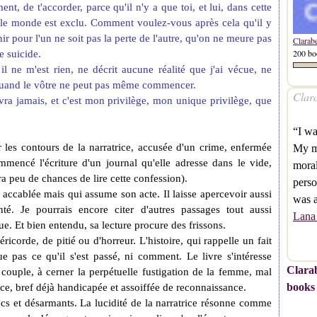
t, de t'accorder, parce qu'il n'y a que toi, et lui, dans cette
 le monde est exclu. Comment voulez-vous après cela qu'il y
ir pour l'un ne soit pas la perte de l'autre, qu'on ne meure pas
Clarab
200 bo
e suicide.
 il ne m'est rien, ne décrit aucune réalité que j'ai vécue, ne
 quand le vôtre ne peut pas même commencer.
Clara
ivra jamais, et c'est mon privilège, mon unique privilège, que
“I wa
cer les contours de la narratrice, accusée d'un crime, enfermée
My mo
mencé l'écriture d'un journal qu'elle adresse dans le vide,
moral
ura peu de chances de lire cette confession).
perso
accablée mais qui assume son acte. Il laisse apercevoir aussi
was a
té. Je pourrais encore citer d'autres passages tout aussi
Lana
ue. Et bien entendu, sa lecture procure des frissons.
ricorde, de pitié ou d'horreur. L'histoire, qui rappelle un fait
que pas ce qu'il s'est passé, ni comment. Le livre s'intéresse
Clarab
 couple, à cerner la perpétuelle fustigation de la femme, mal
books
e, bref déjà handicapée et assoiffée de reconnaissance.
secs et désarmants. La lucidité de la narratrice résonne comme