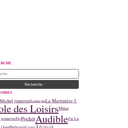
ERCHE
ORIES
La Martinière J.
Michel jeunesse
Ecoutez lire
ole des Loisirs
Milan
Audible
Pocket
 jeunesse
J'ai Lu
Pkj
3⭐
10-18
l Good
Harlequin
Lizzie