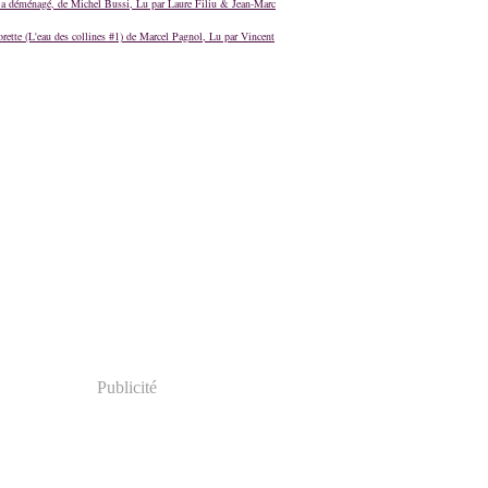
a déménagé, de Michel Bussi, Lu par Laure Filiu & Jean-Marc
orette (L'eau des collines #1) de Marcel Pagnol, Lu par Vincent
Publicité