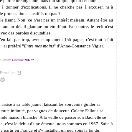
e parole dérangeante mais qui supplie qu'on l'écoute.
à donner d'explications. Il ne cherche pas à excuser, ni à
e protestations. Justifié, ou pas ?
e lisant. Non, ce n'est pas un intérêt malsain. Autant être au
re aucun détail glauque ou étouffant. Par contre, le récit n'est
vec des paroles discutables.
'en fait pas trop, avec simplement 155 pages, c'est tout à fait
j'ai préféré "
Entre mes mains
" d'Anne-Constance Vigier.
* Rentrée Littéraire 2007 **
Permalien [
#
]
assise à sa table jaune, laissant les souvenirs guider sa
oute intimité, par vagues de douceur. Colette Fellous se
ande maison blanche. A la veille de passer son Bac, elle se
a rue, c'est le début d'une émeute, nous sommes en 1967. Suite à
 partir en France et s'y installer, un peu sous la loi du